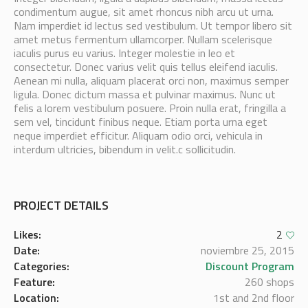
condimentum augue, sit amet rhoncus nibh arcu ut urna.
Nam imperdiet id lectus sed vestibulum. Ut tempor libero sit
amet metus fermentum ullamcorper. Nullam scelerisque
iaculis purus eu varius. Integer molestie in leo et
consectetur. Donec varius velit quis tellus eleifend iaculis.
Aenean mi nulla, aliquam placerat orci non, maximus semper
ligula. Donec dictum massa et pulvinar maximus. Nunc ut
felis a lorem vestibulum posuere. Proin nulla erat, fringilla a
sem vel, tincidunt finibus neque. Etiam porta urna eget
neque imperdiet efficitur. Aliquam odio orci, vehicula in
interdum ultricies, bibendum in velit.c sollicitudin.
PROJECT DETAILS
Likes:
2
Date:
noviembre 25, 2015
Categories:
Discount Program
Feature:
260 shops
Location:
1st and 2nd floor