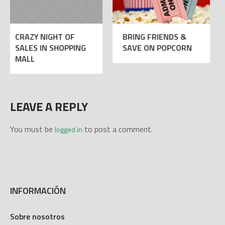
F
BRING FRIENDS &
FREE CUPCAKES 
PING
SAVE ON POPCORN
YOUR COFFEE
LEAVE A REPLY
You must be
to post a comment.
logged in
INFORMACIÓN
Sobre nosotros
¿Cómo llegar?