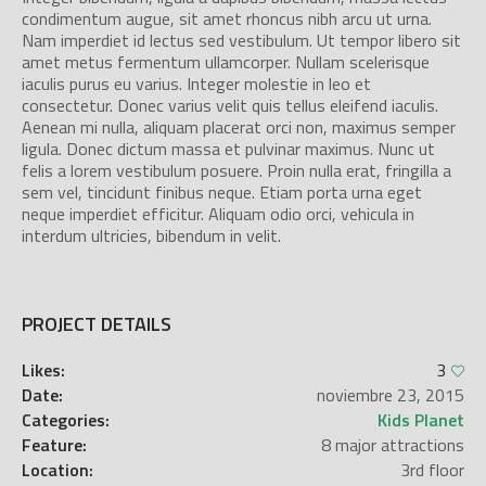
condimentum augue, sit amet rhoncus nibh arcu ut urna.
Nam imperdiet id lectus sed vestibulum. Ut tempor libero sit
amet metus fermentum ullamcorper. Nullam scelerisque
iaculis purus eu varius. Integer molestie in leo et
consectetur. Donec varius velit quis tellus eleifend iaculis.
Aenean mi nulla, aliquam placerat orci non, maximus semper
ligula. Donec dictum massa et pulvinar maximus. Nunc ut
felis a lorem vestibulum posuere. Proin nulla erat, fringilla a
sem vel, tincidunt finibus neque. Etiam porta urna eget
neque imperdiet efficitur. Aliquam odio orci, vehicula in
interdum ultricies, bibendum in velit.
PROJECT DETAILS
Likes:
3
Date:
noviembre 23, 2015
Categories:
Kids Planet
Feature:
8 major attractions
Location:
3rd floor