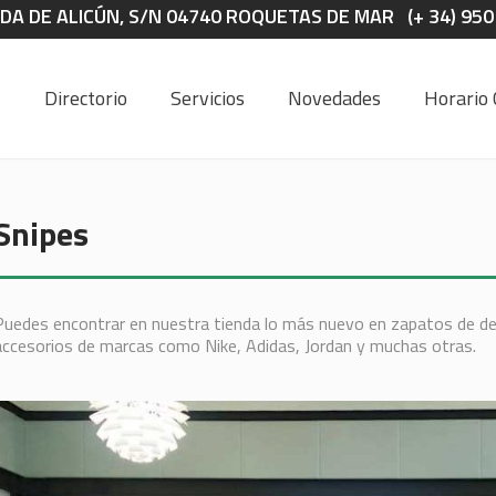
DA DE ALICÚN, S/N 04740 ROQUETAS DE MAR (+ 34) 950
Directorio
Servicios
Novedades
Horario 
Snipes
Puedes encontrar en nuestra tienda lo más nuevo en zapatos de dep
accesorios de marcas como Nike, Adidas, Jordan y muchas otras.