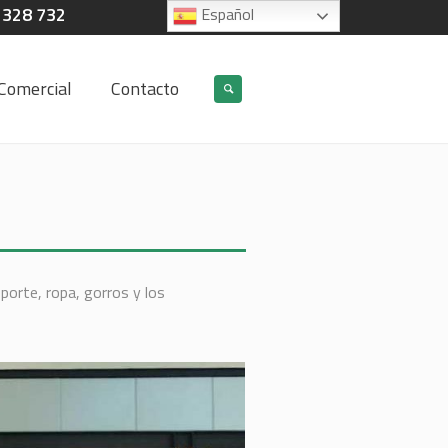
 328 732
Español
Comercial
Contacto
orte, ropa, gorros y los