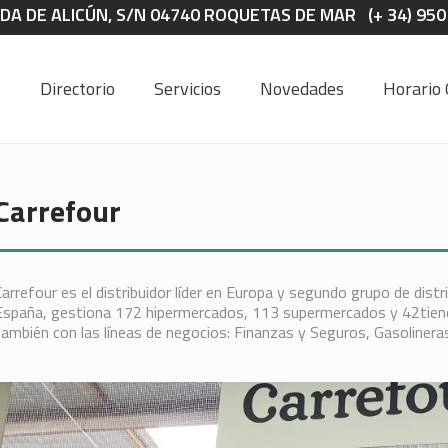
DA DE ALICÚN, S/N 04740 ROQUETAS DE MAR (+ 34) 950
Directorio
Servicios
Novedades
Horario 
Carrefour
Carrefour es el distribuidor líder en Europa y segundo grupo de distr
España, gestiona 172 hipermercados, 113 supermercados y 42tiend
también con las líneas de negocios: Finanzas y Seguros, Gasolineras